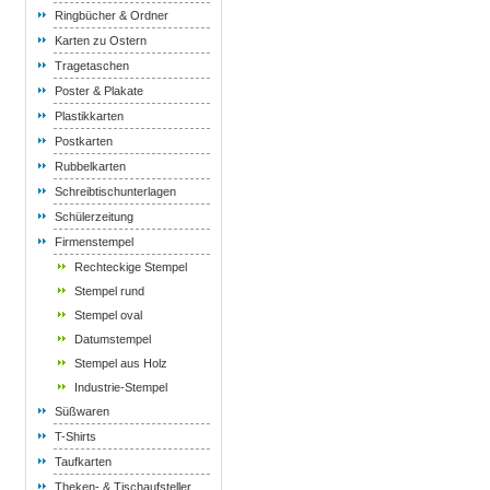
Ringbücher & Ordner
Karten zu Ostern
Tragetaschen
Poster & Plakate
Plastikkarten
Postkarten
Rubbelkarten
Schreibtischunterlagen
Schülerzeitung
Firmenstempel
Rechteckige Stempel
Stempel rund
Stempel oval
Datumstempel
Stempel aus Holz
Industrie-Stempel
Süßwaren
T-Shirts
Taufkarten
Theken- & Tischaufsteller