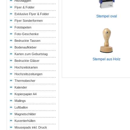
Hissflaggen
Flyer & Folder
Exklusive Flyer & Folder
Stempel oval
Flyer Sonderformen
Fototapeten
Foto-Geschenke
Bedruckte Tassen
Bodenaufkleber
Karten zum Geburtstag
Stempel aus Holz
Bedruckte Gläser
Hochzeitskarten
Hochzeitszeitungen
Thermobecher
Kalender
Kopierpapier A4
Mailings
Luftballon
Magnetschilder
Kuvertierhüllen
Mousepads inkl. Druck