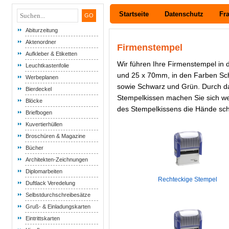
Startseite
Datenschutz
Fr
Abiturzeitung
Aktenordner
Firmenstempel
Aufkleber & Etiketten
Wir führen Ihre Firmenstempel in
Leuchtkastenfolie
und 25 x 70mm, in den Farben Sc
Werbeplanen
sowie Schwarz und Grün. Durch d
Bierdeckel
Stempelkissen machen Sie sich w
Blöcke
des Stempelkissens die Hände sch
Briefbogen
Kuvertierhüllen
Broschüren & Magazine
Bücher
Architekten-Zeichnungen
Diplomarbeiten
Rechteckige Stempel
Duftlack Veredelung
Selbstdurchschreibesätze
Gruß- & Einladungskarten
Eintrittskarten